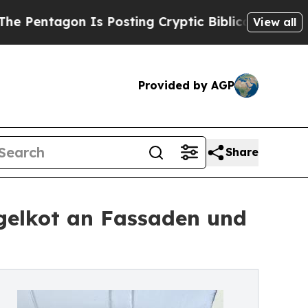
Is Posting Cryptic Biblical Messages on Social
View all
Provided by AGP
Share
gelkot an Fassaden und